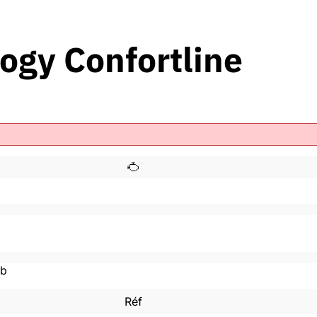
ogy Confortline
mb
Réf