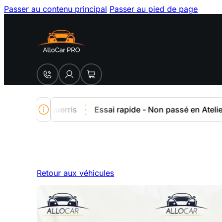
Passer au contenu principal
Passer au pied de page
iers aguerris
Essai rapide - Non passé en Atelier - Co
Retour aux véhicules