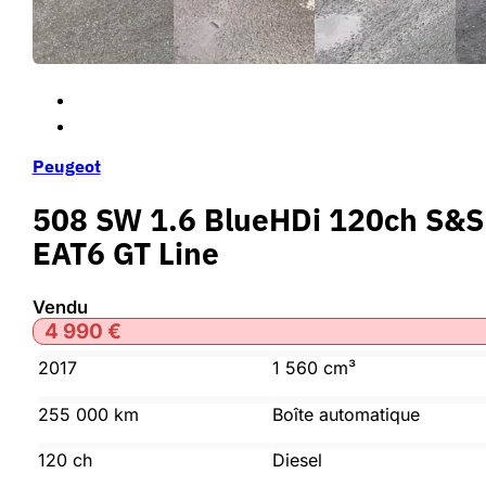
Peugeot
508 SW 1.6 BlueHDi 120ch S&S
EAT6 GT Line
Vendu
4 990
€
2017
1 560 cm³
255 000 km
Boîte automatique
120 ch
Diesel