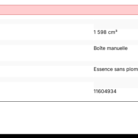
1 598 cm³
Boîte manuelle
Essence sans plo
11604934