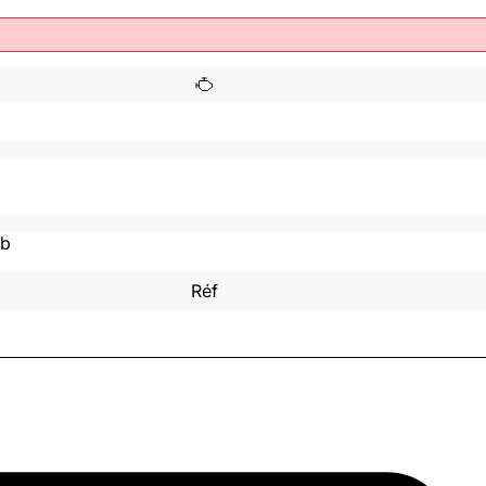
mb
Réf