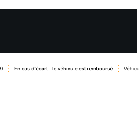
as d'écart - le véhicule est remboursé
Véhicule vendu e