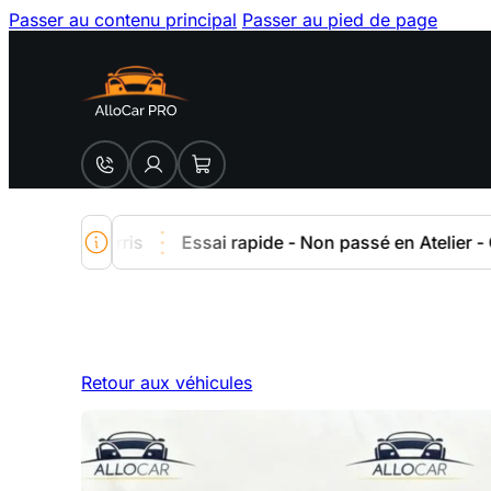
Passer au contenu principal
Passer au pied de page
aguerris
Essai rapide - Non passé en Atelier - Consomm
Retour aux véhicules