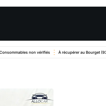
ables non vérifiés
À récupérer au Bourget (93)
En c