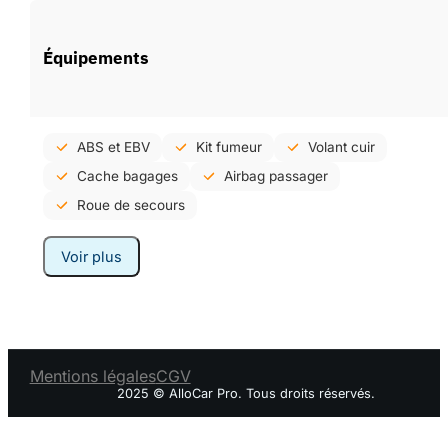
Équipements
ABS et EBV
Kit fumeur
Volant cuir
Cache bagages
Airbag passager
Roue de secours
Voir plus
Mentions légales
CGV
2025 © AlloCar Pro. Tous droits réservés.