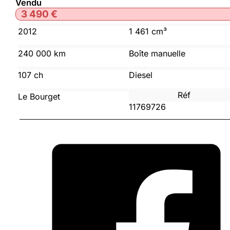
Vendu
3 490
€
2012
1 461 cm³
240 000 km
Boîte manuelle
107 ch
Diesel
Réf
Le Bourget
11769726