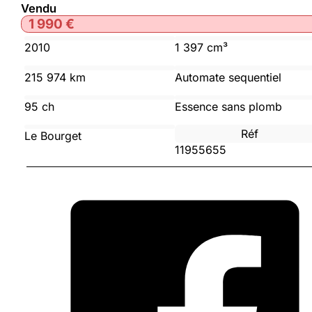
Vendu
1 990
€
2010
1 397 cm³
215 974 km
Automate sequentiel
95 ch
Essence sans plomb
Réf
Le Bourget
11955655