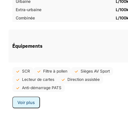
Urbaine
L/100
Extra-urbaine
L/100
Combinée
L/100
Équipements
SCR
Filtre à pollen
Sièges AV Sport
Lecteur de cartes
Direction assistée
Anti-démarrage PATS
Voir plus