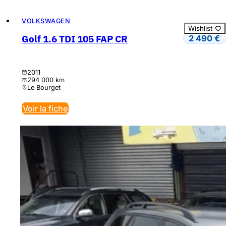
VOLKSWAGEN
Wishlist
Golf 1.6 TDI 105 FAP CR
2 490
€
2011
294 000 km
Le Bourget
Voir la fiche