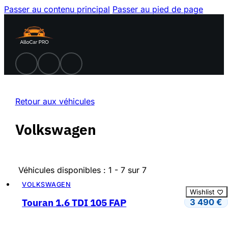
Passer au contenu principal
Passer au pied de page
Retour aux véhicules
Volkswagen
Véhicules disponibles : 1 - 7 sur 7
VOLKSWAGEN
Wishlist
Touran 1.6 TDI 105 FAP
3 490
€